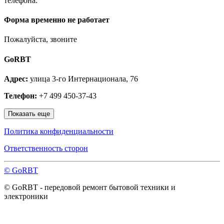
телефона.
Лобня
Лосино-Петровский
Луховицы
Форма временно не работает
Лыткарино
Люберцы
Пожалуйста, звоните
Малаховка
Можайск
GoRBT
Москва и МО
Мытищи
Адрес:
улица 3-го Интернационала, 76
Наро-Фоминск
Нахабино
Телефон:
+7 499 450-37-43
Ногинск
Одинцово
Показать еще
Ожерелье
Озёры
Политика конфиденциальности
Орехово-Зуево
Павловский Посад
Ответственность сторон
Пересвет
Подольск
© GoRBT
Протвино
Пушкино
© GoRBT - передовой ремонт бытовой техники и
Пущино
электроники
Раменское
Реутов
Рошаль