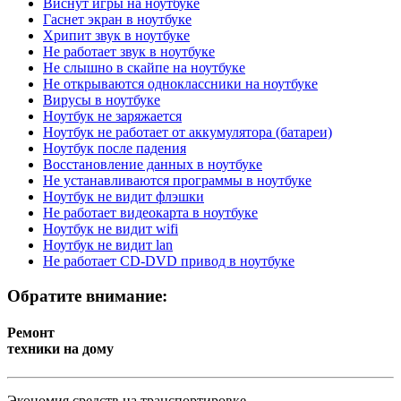
Виснут игры на ноутбуке
Гаснет экран в ноутбуке
Хрипит звук в ноутбуке
Не работает звук в ноутбуке
Не слышно в скайпе на ноутбуке
Не открываются одноклассники на ноутбуке
Вирусы в ноутбуке
Ноутбук не заряжается
Ноутбук не работает от аккумулятора (батареи)
Ноутбук после падения
Восстановление данных в ноутбуке
Не устанавливаются программы в ноутбуке
Ноутбук не видит флэшки
Не работает видеокарта в ноутбуке
Ноутбук не видит wifi
Ноутбук не видит lan
Не работает CD-DVD привод в ноутбуке
Обратите внимание:
Ремонт
техники на дому
Экономия средств на транспортировке