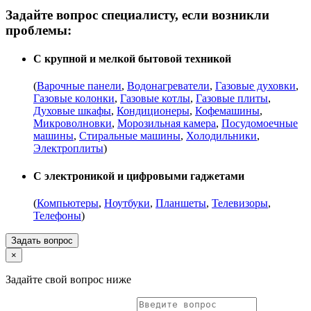
Задайте вопрос специалисту, если возникли
проблемы:
С крупной и мелкой бытовой техникой
(
Варочные панели
,
Водонагреватели
,
Газовые духовки
,
Газовые колонки
,
Газовые котлы
,
Газовые плиты
,
Духовые шкафы
,
Кондиционеры
,
Кофемашины
,
Микроволновки
,
Морозильная камера
,
Посудомоечные
машины
,
Стиральные машины
,
Холодильники
,
Электроплиты
)
С электроникой и цифровыми гаджетами
(
Компьютеры
,
Ноутбуки
,
Планшеты
,
Телевизоры
,
Телефоны
)
Задать вопрос
×
Задайте свой вопрос ниже