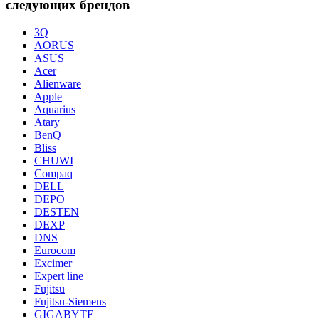
следующих брендов
3Q
AORUS
ASUS
Acer
Alienware
Apple
Aquarius
Atary
BenQ
Bliss
CHUWI
Compaq
DELL
DEPO
DESTEN
DEXP
DNS
Eurocom
Excimer
Expert line
Fujitsu
Fujitsu-Siemens
GIGABYTE