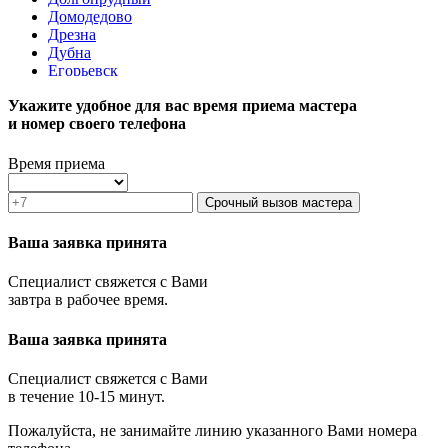
Домодедово
Дрезна
Дубна
Егорьевск
Железнодорожный
Укажите удобное для вас время приема мастера
Жуковский
и номер своего телефона
Зарайск
Звенигород
Зеленоград
Время приема
Ивантеевка
Истра
Срочный вызов мастера
Кашира
Климовск
Ваша заявка принята
Клин
Коломна
Специалист свяжется с Вами
Королёв
завтра в рабочее время.
Котельники
Красноармейск
Ваша заявка принята
Красногорск
Краснозаводск
Краснознаменск
Специалист свяжется с Вами
Кубинка
в течение 10-15 минут.
Куровское
Пожалуйста, не занимайте линию указанного Вами номера
Ликино-Дулёво