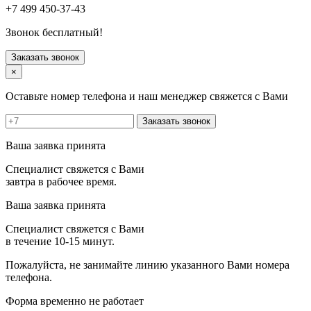
Руза
+7 499 450-37-43
Сергиев Посад
Серпухов
Звонок бесплатный!
Солнечногорск
Старая Купавна
Заказать звонок
Ступино
×
Талдом
Троицк
Оставьте номер телефона и наш менеджер свяжется с Вами
Фрязино
Химки
Заказать звонок
Хотьково
Черноголовка
Ваша заявка принята
Чехов
Шатура
Специалист свяжется с Вами
Щелково
завтра в рабочее время.
Щербинка
Электрогорск
Ваша заявка принята
Электросталь
Электроугли
Специалист свяжется с Вами
Яхрома
в течение 10-15 минут.
Пожалуйста, не занимайте линию указанного Вами номера
телефона.
Форма временно не работает