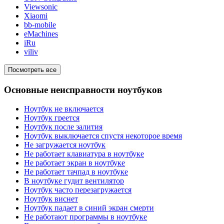
Viewsonic
Xiaomi
bb-mobile
eMachines
iRu
viliv
Посмотреть все
Основные неисправности ноутбуков
Ноутбук не включается
Ноутбук греется
Ноутбук после залития
Ноутбук выключается спустя некоторое время
Не загружается ноутбук
Не работает клавиатура в ноутбуке
Не работает экран в ноутбуке
Не работает тачпад в ноутбуке
В ноутбуке гудит вентилятор
Ноутбук часто перезагружается
Ноутбук виснет
Ноутбук падает в синий экран смерти
Не работают программы в ноутбуке