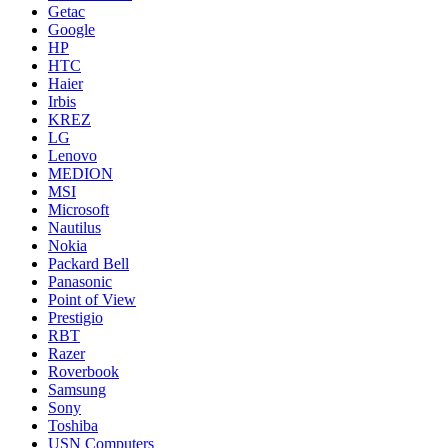
Getac
Google
HP
HTC
Haier
Irbis
KREZ
LG
Lenovo
MEDION
MSI
Microsoft
Nautilus
Nokia
Packard Bell
Panasonic
Point of View
Prestigio
RBT
Razer
Roverbook
Samsung
Sony
Toshiba
USN Computers